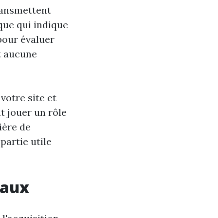
ransmettent
ique qui indique
pour évaluer
nt aucune
votre site et
nt jouer un rôle
ière de
partie utile
iaux