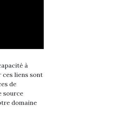
capacité à
r ces liens sont
ces de
te source
votre domaine