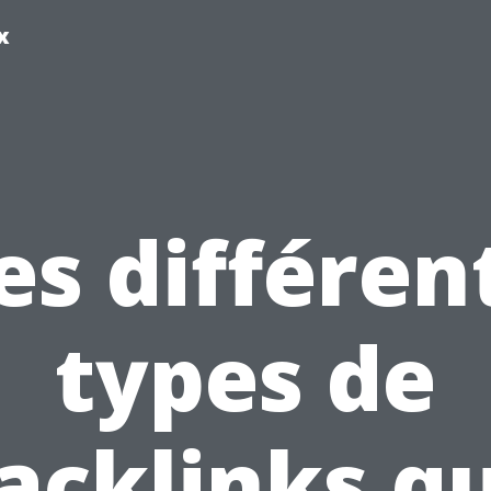
x
es différen
types de
acklinks q