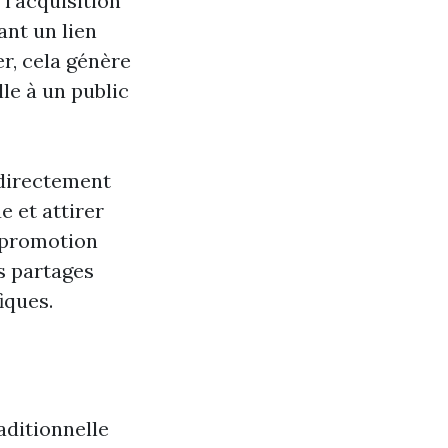
l'acquisition
ant un lien
r, cela génère
le à un public
 directement
e et attirer
a promotion
s partages
iques.
aditionnelle